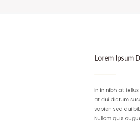
info@experiencerlc.com
(270) 681-5298
Lorem Ipsum D
In in nibh at tell
at dui dictum susc
sapien sed dui bi
Nullam quis augue 